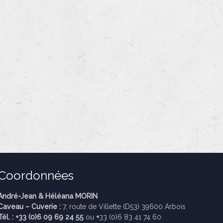
Coordonnées
André-Jean & Héléana MORIN
Caveau – Cuverie :
7, route de Villette (D53) 39600 Arbois
Tél. : +33 (0)6 09 69 24 55
ou
+
33 (0)6 83 41 74 60